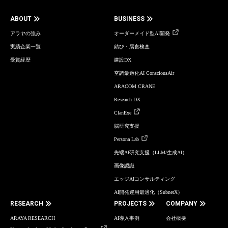
ABOUT
BUSINESS
アラヤの強み
オーダーメイド型AI開発
実績企業一覧
錆び・腐食検査
受賞経歴
建設DX
空調最適化AI ConsciousAir
ARACOM CRANE
Research DX
ClanExe
脳研究支援
Persona Lab
先端AI研究支援（LLM/生成AI）
画像認識
エッジAIコンサルティング
AI開発運用最適化（SubnetX）
RESEARCH
PROJECTS
COMPANY
ARAYA RESEARCH
AI導入事例
会社概要