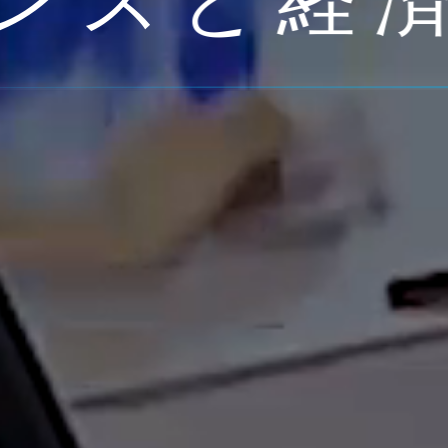
ンスと
経