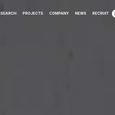
ESEARCH
PROJECTS
COMPANY
NEWS
RECRUIT
介TOP
サービス紹介TOP
ョン]
[テクノロジー]
ARAYA RESEARCH
イド型AI開発
脳研究支援
Neurotechnology Market Landscape Report
食検査
Persona Lab
脳研究支援
先端AI研究支援（LLM/生成AI）
Persona Lab
 ConsciousAir
画像認識
Research DX
CRANE
エッジAIコンサルティング
Visionary Lab（先端体験開発）
DX
AI開発運用最適化（SubnetX）
Visionary Lab（先端体験開発）