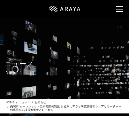
ニュース
News
HOME
ニュース
お知らせ
内閣府 ムーンショット型研究開発制度 目標９にアラヤ研究開発部シニアリサーチャー
の濱田がの課題推進者として参加