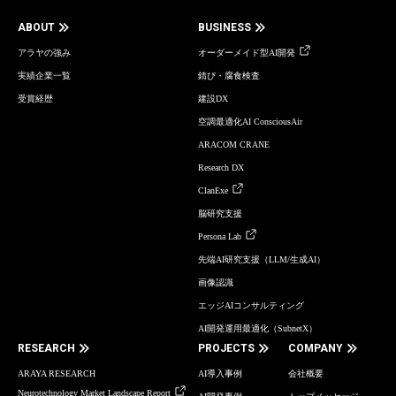
ABOUT
BUSINESS
アラヤの強み
オーダーメイド型AI開発
実績企業一覧
錆び・腐食検査
受賞経歴
建設DX
空調最適化AI ConsciousAir
ARACOM CRANE
Research DX
ClanExe
脳研究支援
Persona Lab
先端AI研究支援（LLM/生成AI）
画像認識
エッジAIコンサルティング
AI開発運用最適化（SubnetX）
RESEARCH
PROJECTS
COMPANY
ARAYA RESEARCH
AI導入事例
会社概要
Neurotechnology Market Landscape Report