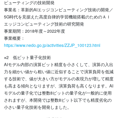
ピューティングの技術開発
事業名：革新的AIエッジコンピューティング技術の開発／
5G時代を見据えた高度自律的学習機能搭載のためのＡＩ
エッジコンピューティング技術の研究開発
事業期間：2018年度～2022年度
事業概要：
https://www.nedo.go.jp/activities/ZZJP_100123.html
※2
低ビット量子化技術
AIモデル内部の演算ビット精度を小さくして、演算の入出
力を細かい値から粗い値に近似することで演算負荷を低減
する技術で、値が大きい方がモデルの表現力が増して精度
も高まる傾向となりますが、演算負荷も高くなります。AI
モデルの量子化では整数8ビットの量子化が一般的に使用
されますが、本開発では整数8ビット以下でも精度劣化の
小さい量子化技術を開発しました。