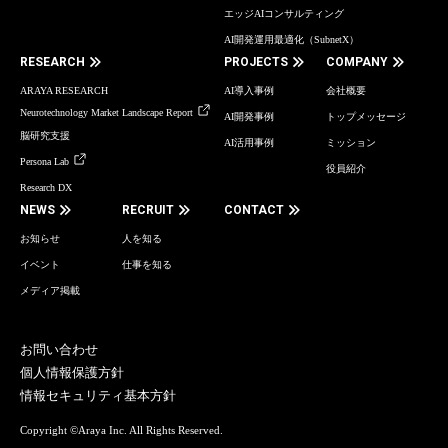
エッジAIコンサルティング
AI開発運用最適化（SubnetX）
RESEARCH
PROJECTS
COMPANY
ARAYA RESEARCH
AI導入事例
会社概要
Neurotechnology Market Landscape Report
AI開発事例
トップメッセージ
脳研究支援
AI活用事例
ミッション
Persona Lab
役員紹介
Research DX
NEWS
RECRUIT
CONTACT
お知らせ
人を知る
イベント
仕事を知る
メディア掲載
お問い合わせ
個人情報保護方針
情報セキュリティ基本方針
Copyright ©Araya Inc. All Rights Reserved.