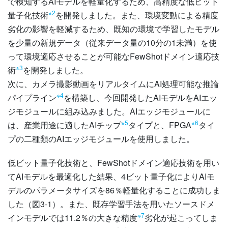
で検知するAIモデルを軽量化するため、高精度な低ビット
※2
量子化技術
を開発しました。また、環境変動による精度
劣化の影響を軽減するため、既知の環境で学習したモデル
を少量の新規データ（従来データ量の10分の1未満）を使
って環境適応させることが可能なFewShotドメイン適応技
※3
術
を開発しました。
次に、カメラ撮影動画をリアルタイムにAI処理可能な推論
※4
パイプライン
を構築し、今回開発したAIモデルをAIエッ
ジモジュールに組み込みました。AIエッジモジュールに
※5
※6
は、産業用途に適したAIチップ
タイプと、FPGA
タイ
プの二種類のAIエッジモジュールを使用しました。
低ビット量子化技術と、FewShotドメイン適応技術を用い
てAIモデルを最適化した結果、4ビット量子化によりAIモ
デルのパラメータサイズを86％軽量化することに成功しま
した（図3-1）。また、既存学習手法を用いたソースドメ
※7
インモデルでは11.2％の大きな精度
劣化が起こってしま