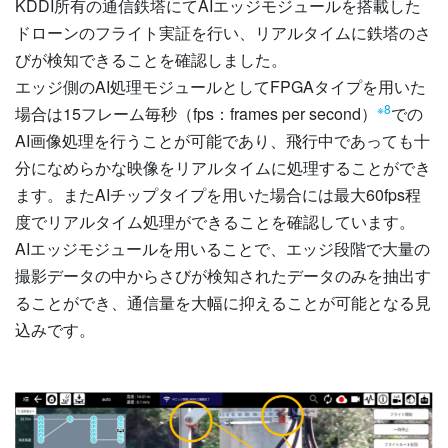
KDDI所有の通信鉄塔にてAIエッジモジュールを搭載した
ドローンのフライト実証を行い、リアルタイムに鉄塔のさ
びが検知できることを確認しました。
エッジ側のAI処理モジュールとしてFPGAタイプを用いた
※8
場合は15フレーム毎秒（fps：frames per second）
での
AI画像処理を行うことが可能であり、飛行中であっても十
分になめらかな映像をリアルタイムに処理することができ
ます。またAIチップタイプを用いた場合には最大60fps程
度でリアルタイム処理ができることを確認しています。
AIエッジモジュールを用いることで、エッジ段階で大量の
撮影データの中からさびが検知されたデータのみを抽出す
ることができ、通信量を大幅に抑えることが可能となる見
込みです。