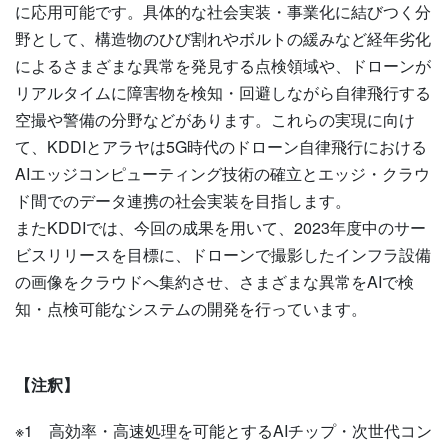
に応用可能です。具体的な社会実装・事業化に結びつく分
野として、構造物のひび割れやボルトの緩みなど経年劣化
によるさまざまな異常を発見する点検領域や、ドローンが
リアルタイムに障害物を検知・回避しながら自律飛行する
空撮や警備の分野などがあります。これらの実現に向け
て、KDDIとアラヤは5G時代のドローン自律飛行における
AIエッジコンピューティング技術の確立とエッジ・クラウ
ド間でのデータ連携の社会実装を目指します。
またKDDIでは、今回の成果を用いて、2023年度中のサー
ビスリリースを目標に、ドローンで撮影したインフラ設備
の画像をクラウドへ集約させ、さまざまな異常をAIで検
知・点検可能なシステムの開発を行っています。
【注釈】
※1
高効率・高速処理を可能とするAIチップ・次世代コン