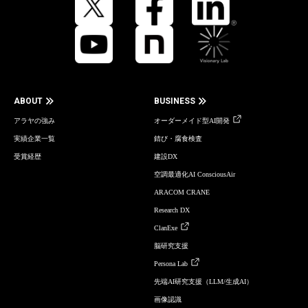
ABOUT
BUSINESS
アラヤの強み
オーダーメイド型AI開発
実績企業一覧
錆び・腐食検査
受賞経歴
建設DX
空調最適化AI ConsciousAir
ARACOM CRANE
Research DX
ClanExe
脳研究支援
Persona Lab
先端AI研究支援（LLM/生成AI）
画像認識