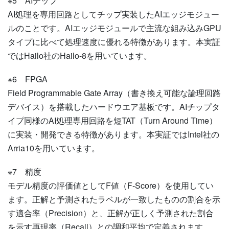
※5
AIチップ
AI処理を専用回路としてチップ実装したAIエッジモジュー
ルのことです。AIエッジモジュールで主流な組み込みGPU
タイプに比べて処理速度に優れる特徴があります。本実証
ではHailo社のHailo-8を用いています。
※6
FPGA
Field Programmable Gate Array（書き換え可能な論理回路
デバイス）を搭載したハードウエア基板です。AIチップタ
イプ同様のAI処理専用回路を短TAT（Turn Around Time）
に実装・開発できる特徴があります。本実証ではIntel社の
Arria10を用いています。
※7
精度
モデル精度の評価値としてF値（F-Score）を使用してい
ます。正解と予測されたラベルが一致したものの割合を示
す適合率（Precision）と、正解が正しく予測された割合
を示す再現率（Recall）との調和平均で定義されます。