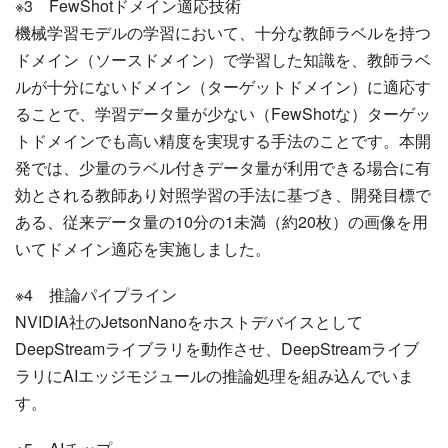
※3
FewShotドメイン適応技術
機械学習モデルの学習において、十分な教師ラベルを持つ
ドメイン（ソースドメイン）で学習した知識を、教師ラベ
ルが十分にないドメイン（ターゲットドメイン）に適応す
ることで、学習データ量が少ない（FewShotな）ターゲッ
トドメインでも高い精度を実現する手法のことです。本開
発では、少量のラベル付きデータ量が利用できる場合に有
効とされる教師あり対照学習の手法に基づき、開発目標で
ある、従来データ量の10分の1未満（約20枚）の画像を用
いてドメイン適応を実施しました。
※4
推論パイプライン
NVIDIA社のJetsonNanoをホストデバイスとして
DeepStreamライブラリを動作させ、DeepStreamライブ
ラリにAIエッジモジュールの推論処理を組み込んでいま
す。