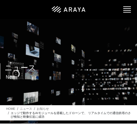
ニュース
News
HOME
ニュース
お知らせ
エッジで動作するAIモジュールを搭載したドローンで、 リアルタイムでの通信鉄塔のさ
び検知と映像伝送に成功