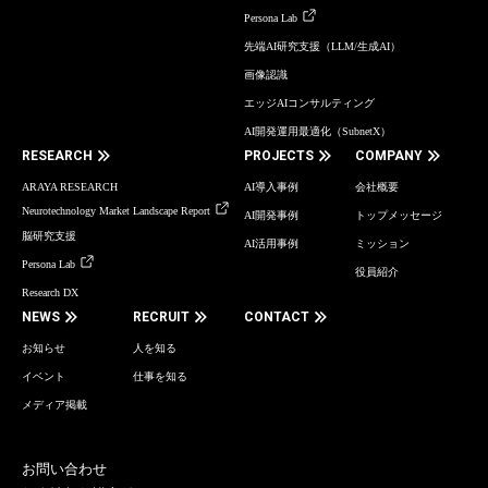
Persona Lab
先端AI研究支援（LLM/生成AI）
画像認識
エッジAIコンサルティング
AI開発運用最適化（SubnetX）
RESEARCH
PROJECTS
COMPANY
ARAYA RESEARCH
AI導入事例
会社概要
Neurotechnology Market Landscape Report
AI開発事例
トップメッセージ
脳研究支援
AI活用事例
ミッション
Persona Lab
役員紹介
Research DX
NEWS
RECRUIT
CONTACT
お知らせ
人を知る
イベント
仕事を知る
メディア掲載
お問い合わせ