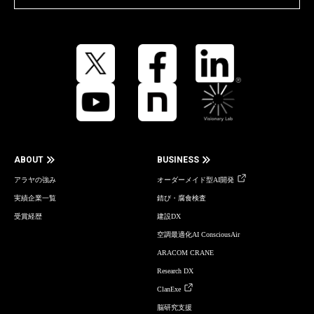
ABOUT
BUSINESS
アラヤの強み
オーダーメイド型AI開発
実績企業一覧
錆び・腐食検査
受賞経歴
建設DX
空調最適化AI ConsciousAir
ARACOM CRANE
Research DX
ClanExe
脳研究支援