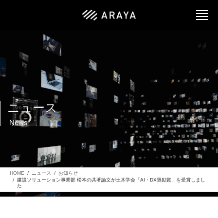
ニュース
News
HOME
ニュース
お知らせ
建設ソリューション事業部 松本の共著論文が土木学会「AI・DX奨励賞」を受賞しまし
た