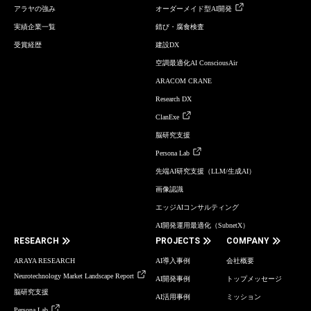
アラヤの強み
オーダーメイド型AI開発
実績企業一覧
錆び・腐食検査
受賞経歴
建設DX
空調最適化AI ConsciousAir
ARACOM CRANE
Research DX
ClanExe
脳研究支援
Persona Lab
先端AI研究支援（LLM/生成AI）
画像認識
エッジAIコンサルティング
AI開発運用最適化（SubnetX）
RESEARCH
PROJECTS
COMPANY
ARAYA RESEARCH
AI導入事例
会社概要
Neurotechnology Market Landscape Report
AI開発事例
トップメッセージ
脳研究支援
AI活用事例
ミッション
Persona Lab