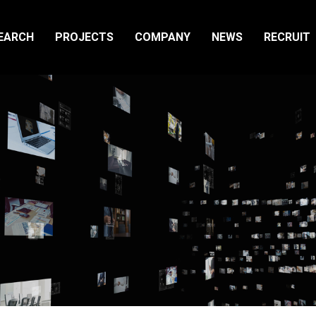
EARCH
PROJECTS
COMPANY
NEWS
RECRUIT
OP
サービス紹介TOP
]
[テクノロジー]
ARAYA RESEARCH
型AI開発
脳研究支援
Neurotechnology Market Landscape Report
査
Persona Lab
脳研究支援
先端AI研究支援（LLM/生成AI）
Persona Lab
nsciousAir
画像認識
Research DX
NE
エッジAIコンサルティング
Visionary Lab（先端体験開発）
AI開発運用最適化（SubnetX）
Visionary Lab（先端体験開発）