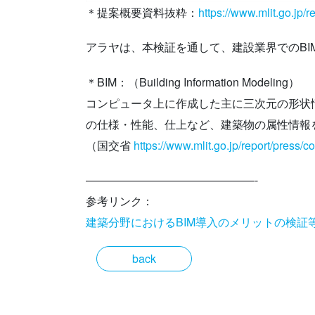
＊提案概要資料抜粋：
https://www.mlit.go.jp/
アラヤは、本検証を通して、建設業界でのBI
＊BIM：（Building Information Modeling）
コンピュータ上に作成した主に三次元の形状
の仕様・性能、仕上など、建築物の属性情報
（国交省
https://www.mlit.go.jp/report/press/
———————————————-
参考リンク：
建築分野におけるBIM導入のメリットの検証
back