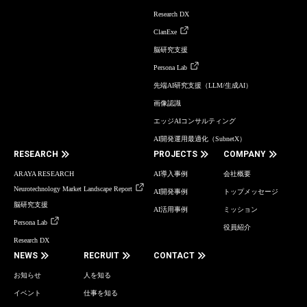
Research DX
ClanExe
脳研究支援
Persona Lab
先端AI研究支援（LLM/生成AI）
画像認識
エッジAIコンサルティング
AI開発運用最適化（SubnetX）
RESEARCH
PROJECTS
COMPANY
ARAYA RESEARCH
AI導入事例
会社概要
Neurotechnology Market Landscape Report
AI開発事例
トップメッセージ
脳研究支援
AI活用事例
ミッション
Persona Lab
役員紹介
Research DX
NEWS
RECRUIT
CONTACT
お知らせ
人を知る
イベント
仕事を知る