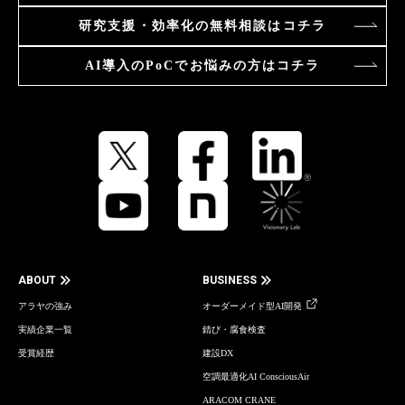
研究支援・効率化の
無料相談はコチラ
AI導入のPoCで
お悩みの方はコチラ
ABOUT
BUSINESS
アラヤの強み
オーダーメイド型AI開発
実績企業一覧
錆び・腐食検査
受賞経歴
建設DX
空調最適化AI ConsciousAir
ARACOM CRANE